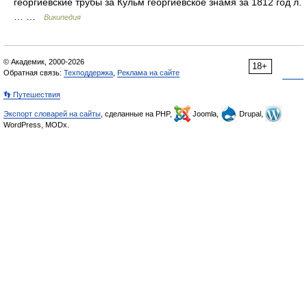
георгиевские трубы за Кульм георгиевское знамя за 1812 год л.
… …
Википедия
© Академик, 2000-2026
18+
Обратная связь:
Техподдержка
,
Реклама на сайте
👣 Путешествия
Экспорт словарей на сайты
, сделанные на PHP,
Joomla,
Drupal,
WordPress, MODx.