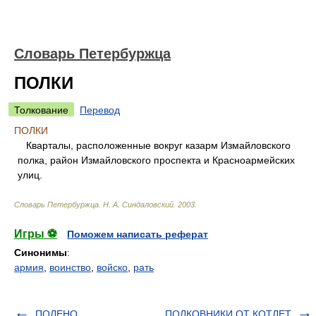
Словарь Петербуржца
ПОЛКИ
Толкование
Перевод
ПОЛКИ
Кварталы, расположенные вокруг казарм Измайловского
полка, район Измайловского проспекта и Красноармейских
улиц.
Словарь Петербуржца
.
Н. А. Синдаловский
.
2003
.
Игры ⚽
Поможем написать реферат
Синонимы
:
армия
,
воинство
,
войско
,
рать
ПОЛЕНО
ПОЛКОВНИКИ ОТ КОТЛЕТ