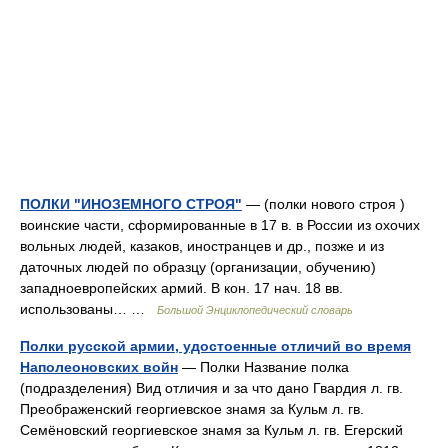
ПОЛКИ "ИНОЗЕМНОГО СТРОЯ"
— (полки нового строя )
воинские части, сформированные в 17 в. в России из охочих
вольных людей, казаков, иностранцев и др., позже и из
даточных людей по образцу (организации, обучению)
западноевропейских армий. В кон. 17 нач. 18 вв.
использованы… …
Большой Энциклопедический словарь
Полки русской армии, удостоенные отличий во время
Наполеоновских войн
— Полки Название полка
(подразделения) Вид отличия и за что дано Гвардия л. гв.
Преображенский георгиевское знамя за Кульм л. гв.
Семёновский георгиевское знамя за Кульм л. гв. Егерский